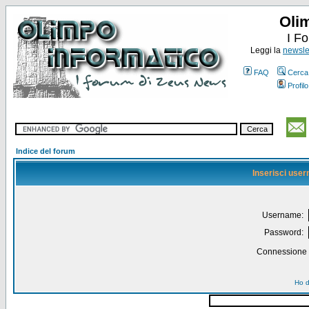
Oli
I F
Leggi la
newslet
FAQ
Cerca
Profilo
Indice del forum
Inserisci use
Username:
Password:
Connessione a
Ho d