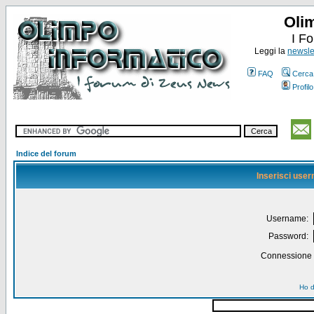
Oli
I F
Leggi la
newslet
FAQ
Cerca
Profilo
Indice del forum
Inserisci use
Username:
Password:
Connessione a
Ho d