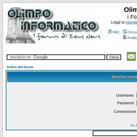
Oli
I F
Leggi la
newslet
FAQ
Cerca
Profilo
Indice del forum
Inserisci use
Username:
Password:
Connessione a
Ho d