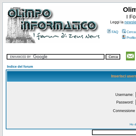
Oli
I F
Leggi la
newslet
FAQ
Cerca
Profilo
Indice del forum
Inserisci use
Username:
Password:
Connessione a
Ho d