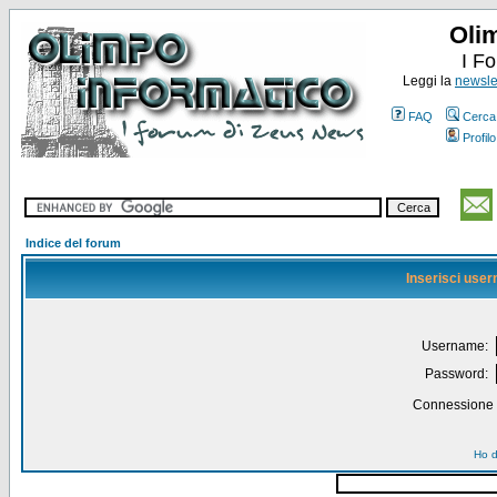
Oli
I F
Leggi la
newslet
FAQ
Cerca
Profilo
Indice del forum
Inserisci use
Username:
Password:
Connessione a
Ho d