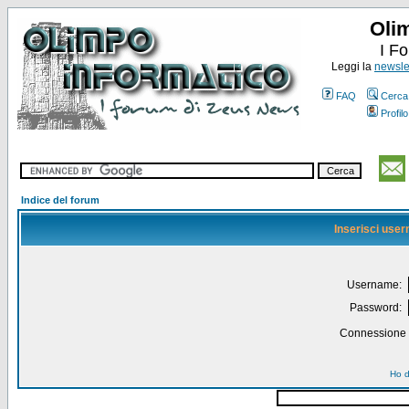
Oli
I F
Leggi la
newslet
FAQ
Cerca
Profilo
Indice del forum
Inserisci use
Username:
Password:
Connessione a
Ho d