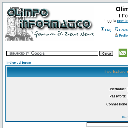
Oli
I F
Leggi la
newslet
FAQ
Cerca
Profilo
Indice del forum
Inserisci use
Username:
Password:
Connessione a
Ho d