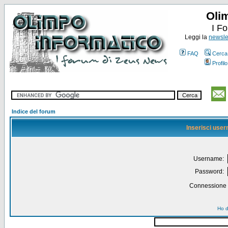
Oli
I F
Leggi la
newslet
FAQ
Cerca
Profilo
Indice del forum
Inserisci use
Username:
Password:
Connessione a
Ho d