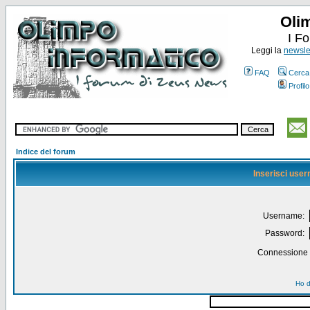
Oli
I F
Leggi la
newslet
FAQ
Cerca
Profilo
Indice del forum
Inserisci use
Username:
Password:
Connessione a
Ho d