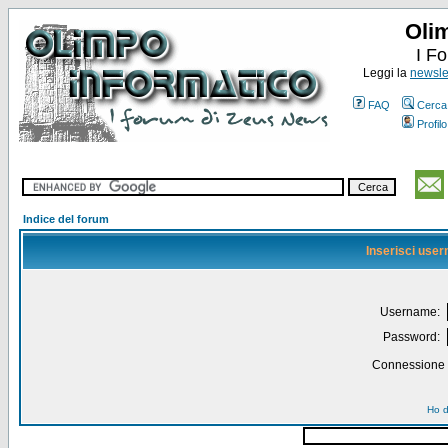
Oli
I F
Leggi la
newslet
FAQ
Cerca
Profilo
Indice del forum
Inserisci use
Username:
Password:
Connessione a
Ho d