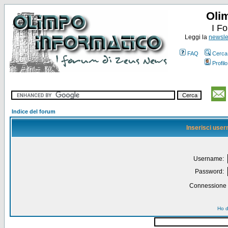
Oli
I F
Leggi la
newslet
FAQ
Cerca
Profilo
Indice del forum
Inserisci use
Username:
Password:
Connessione a
Ho d