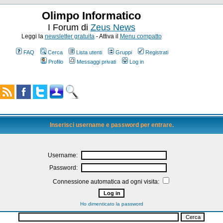
Olimpo Informatico
I Forum di
Zeus News
Leggi la
newsletter gratuita
- Attiva il
Menu compatto
FAQ
Cerca
Lista utenti
Gruppi
Registrati
Profilo
Messaggi privati
Log in
Inserisci username e password per entrare.
Username:
Password:
Connessione automatica ad ogni visita:
Ho dimenticato la password