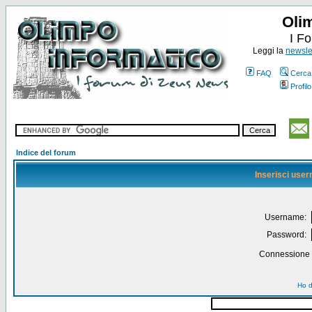
Oli
I F
Leggi la
newslet
FAQ
Cerca
Profilo
Indice del forum
Inserisci use
Username:
Password:
Connessione a
Ho d