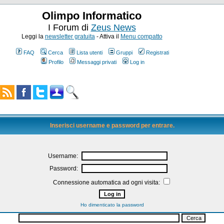
Olimpo Informatico
I Forum di
Zeus News
Leggi la
newsletter gratuita
- Attiva il
Menu compatto
FAQ
Cerca
Lista utenti
Gruppi
Registrati
Profilo
Messaggi privati
Log in
Inserisci username e password per entrare.
Username:
Password:
Connessione automatica ad ogni visita:
Ho dimenticato la password