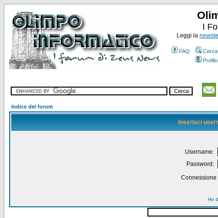
Oli
I F
Leggi la
newslet
FAQ
Cerca
Profilo
Indice del forum
Inserisci use
Username:
Password:
Connessione a
Ho d