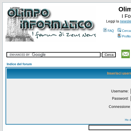
Oli
I F
Leggi la
newslet
FAQ
Cerca
Profilo
Indice del forum
Inserisci use
Username:
Password:
Connessione a
Ho d