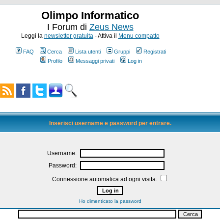
Olimpo Informatico
I Forum di
Zeus News
Leggi la
newsletter gratuita
- Attiva il
Menu compatto
FAQ
Cerca
Lista utenti
Gruppi
Registrati
Profilo
Messaggi privati
Log in
Inserisci username e password per entrare.
Username:
Password:
Connessione automatica ad ogni visita:
Ho dimenticato la password