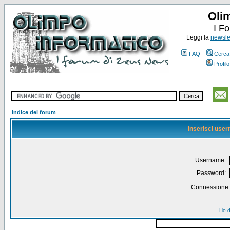
Oli
I F
Leggi la
newslet
FAQ
Cerca
Profilo
Indice del forum
Inserisci use
Username:
Password:
Connessione a
Ho d