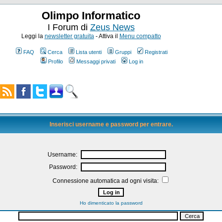
Olimpo Informatico
I Forum di
Zeus News
Leggi la
newsletter gratuita
- Attiva il
Menu compatto
FAQ
Cerca
Lista utenti
Gruppi
Registrati
Profilo
Messaggi privati
Log in
Inserisci username e password per entrare.
Username:
Password:
Connessione automatica ad ogni visita:
Ho dimenticato la password