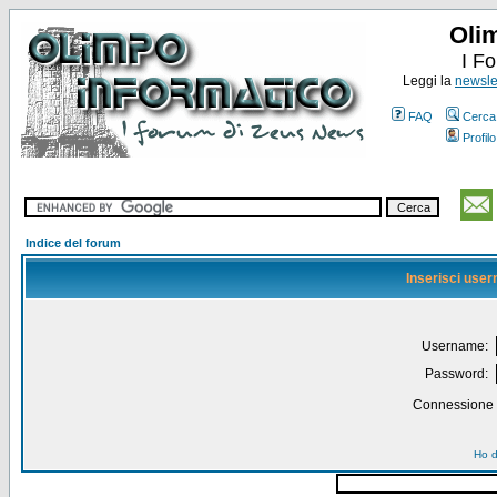
Oli
I F
Leggi la
newslet
FAQ
Cerca
Profilo
Indice del forum
Inserisci use
Username:
Password:
Connessione a
Ho d