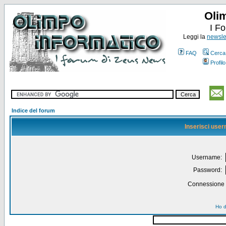
Oli
I F
Leggi la
newslet
FAQ
Cerca
Profilo
Indice del forum
Inserisci use
Username:
Password:
Connessione a
Ho d