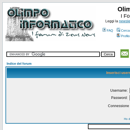
Oli
I F
Leggi la
newslet
FAQ
Cerca
Profilo
Indice del forum
Inserisci use
Username:
Password:
Connessione a
Ho d