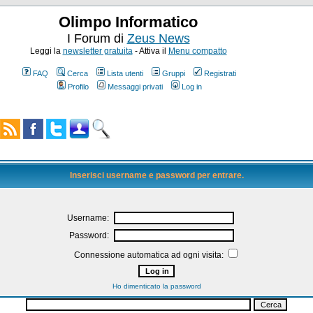
Olimpo Informatico
I Forum di
Zeus News
Leggi la
newsletter gratuita
- Attiva il
Menu compatto
FAQ
Cerca
Lista utenti
Gruppi
Registrati
Profilo
Messaggi privati
Log in
Inserisci username e password per entrare.
Username:
Password:
Connessione automatica ad ogni visita:
Ho dimenticato la password