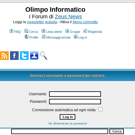
Olimpo Informatico
I Forum di
Zeus News
Leggi la
newsletter gratuita
- Attiva il
Menu compatto
FAQ
Cerca
Lista utenti
Gruppi
Registrati
Profilo
Messaggi privati
Log in
Inserisci username e password per entrare.
Username:
Password:
Connessione automatica ad ogni visita:
Ho dimenticato la password