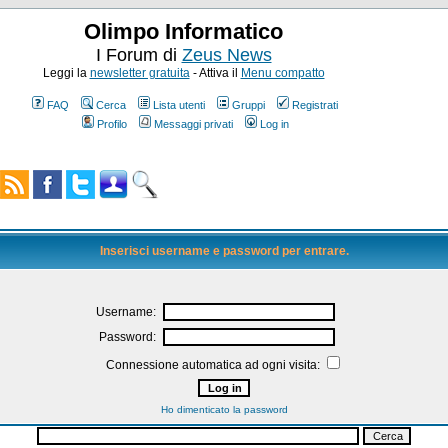
Olimpo Informatico
I Forum di
Zeus News
Leggi la
newsletter gratuita
- Attiva il
Menu compatto
FAQ
Cerca
Lista utenti
Gruppi
Registrati
Profilo
Messaggi privati
Log in
Inserisci username e password per entrare.
Username:
Password:
Connessione automatica ad ogni visita:
Ho dimenticato la password