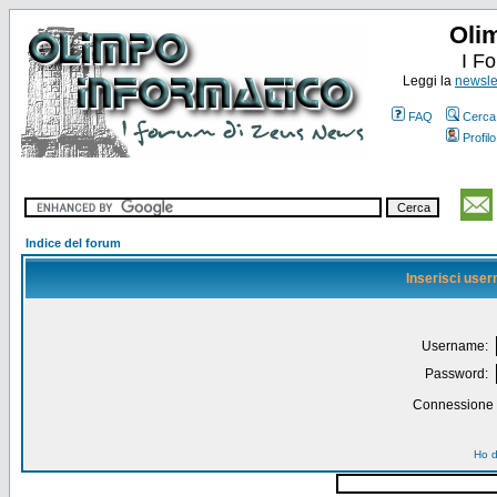
Oli
I F
Leggi la
newslet
FAQ
Cerca
Profilo
Indice del forum
Inserisci use
Username:
Password:
Connessione a
Ho d