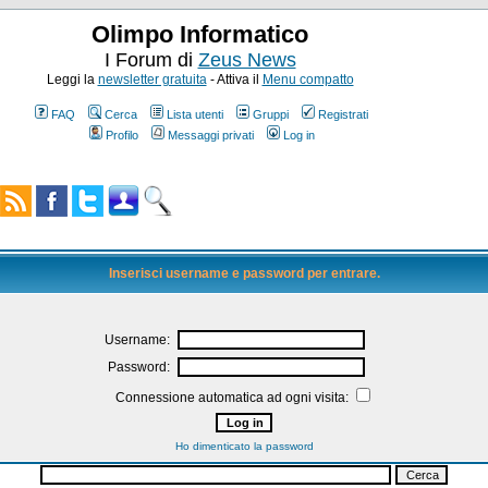
Olimpo Informatico
I Forum di
Zeus News
Leggi la
newsletter gratuita
- Attiva il
Menu compatto
FAQ
Cerca
Lista utenti
Gruppi
Registrati
Profilo
Messaggi privati
Log in
Inserisci username e password per entrare.
Username:
Password:
Connessione automatica ad ogni visita:
Ho dimenticato la password