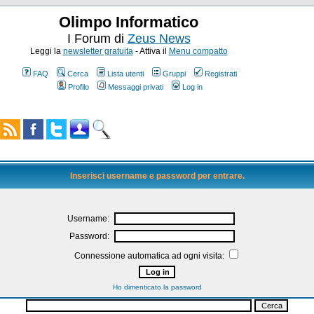
Olimpo Informatico
I Forum di
Zeus News
Leggi la
newsletter gratuita
- Attiva il
Menu compatto
FAQ
Cerca
Lista utenti
Gruppi
Registrati
Profilo
Messaggi privati
Log in
Inserisci username e password per entrare.
Username:
Password:
Connessione automatica ad ogni visita:
Ho dimenticato la password