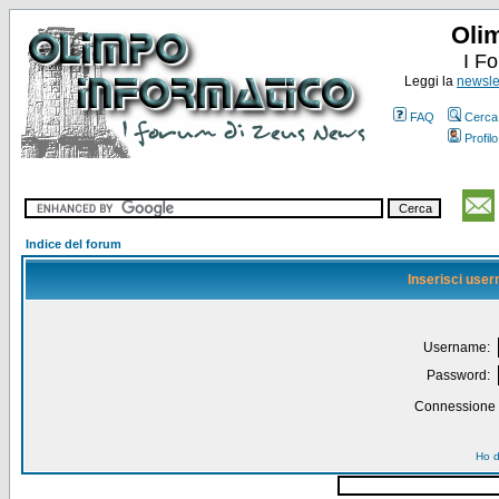
Oli
I F
Leggi la
newslet
FAQ
Cerca
Profilo
Indice del forum
Inserisci use
Username:
Password:
Connessione a
Ho d