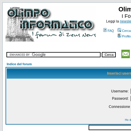
Oli
I F
Leggi la
newslet
FAQ
Cerca
Profilo
Indice del forum
Inserisci use
Username:
Password:
Connessione a
Ho d