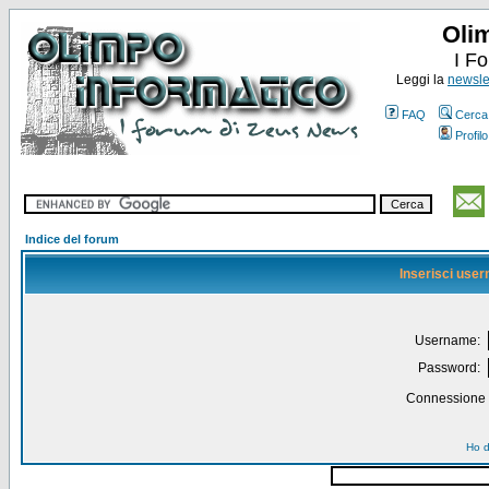
Oli
I F
Leggi la
newslet
FAQ
Cerca
Profilo
Indice del forum
Inserisci use
Username:
Password:
Connessione a
Ho d