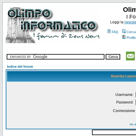
Oli
I F
Leggi la
newslet
FAQ
Cerca
Profilo
Indice del forum
Inserisci use
Username:
Password:
Connessione a
Ho d