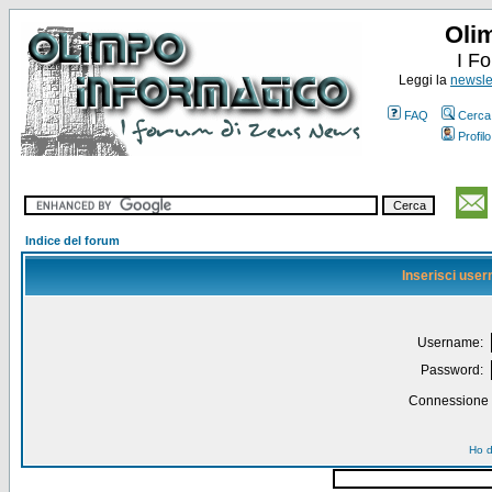
Oli
I F
Leggi la
newslet
FAQ
Cerca
Profilo
Indice del forum
Inserisci use
Username:
Password:
Connessione a
Ho d