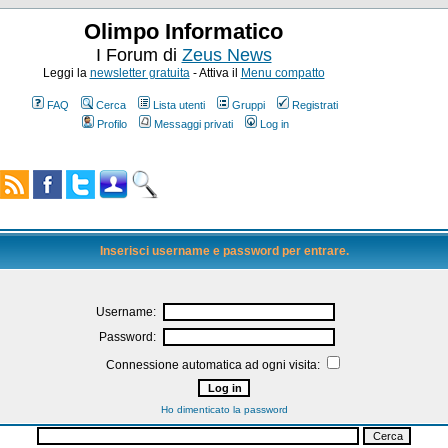
Olimpo Informatico
I Forum di
Zeus News
Leggi la
newsletter gratuita
- Attiva il
Menu compatto
FAQ
Cerca
Lista utenti
Gruppi
Registrati
Profilo
Messaggi privati
Log in
Inserisci username e password per entrare.
Username:
Password:
Connessione automatica ad ogni visita:
Ho dimenticato la password