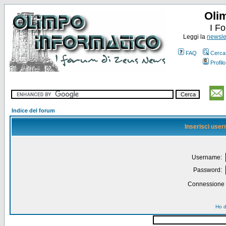
Oli
I F
Leggi la
newslet
FAQ
Cerca
Profilo
Indice del forum
Inserisci use
Username:
Password:
Connessione a
Ho d