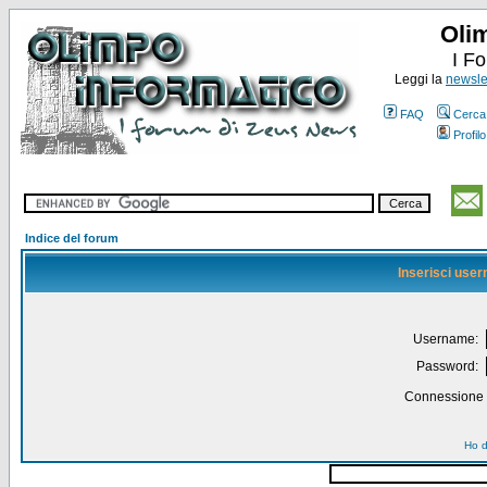
Oli
I F
Leggi la
newslet
FAQ
Cerca
Profilo
Indice del forum
Inserisci use
Username:
Password:
Connessione a
Ho d