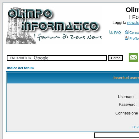
Oli
I F
Leggi la
newslet
FAQ
Cerca
Profilo
Indice del forum
Inserisci use
Username:
Password:
Connessione a
Ho d