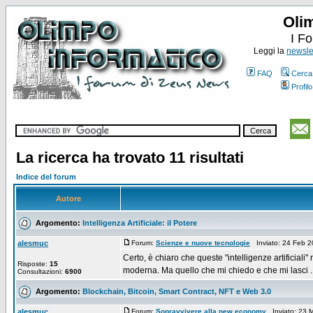
Oli
I F
Leggi la
newslet
FAQ
Cerca
Profilo
La ricerca ha trovato 11 risultati
Indice del forum
Autore
Argomento:
Intelligenza Artificiale: il Potere
alesmuc
Forum:
Scienze e nuove tecnologie
Inviato: 24 Feb 
Certo, è chiaro che queste "intelligenze artificial
Risposte:
15
moderna. Ma quello che mi chiedo e che mi lasci ..
Consultazioni:
6900
Argomento:
Blockchain, Bitcoin, Smart Contract, NFT e Web 3.0
alesmuc
Forum:
Sopravvivere alla new economy
Inviato: 23 