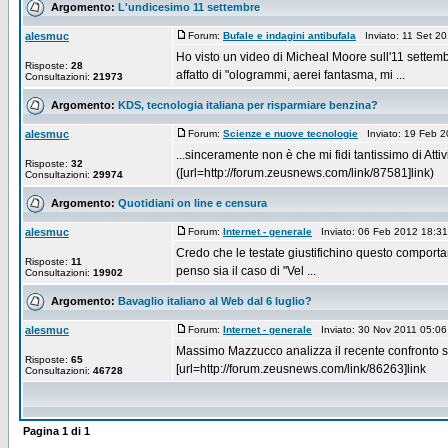
Argomento:
L'undicesimo 11 settembre
alesmuc
Forum:
Bufale e indagini antibufala
Inviato: 11 Set 2
Ho visto un video di Micheal Moore sull'11 settembr
Risposte:
28
affatto di "ologrammi, aerei fantasma, mi ...
Consultazioni:
21973
Argomento:
KDS, tecnologia italiana per risparmiare benzina?
alesmuc
Forum:
Scienze e nuove tecnologie
Inviato: 19 Feb 
...sinceramente non è che mi fidi tantissimo di At
Risposte:
32
([url=http://forum.zeusnews.com/link/87581]link)
Consultazioni:
29974
Argomento:
Quotidiani on line e censura
alesmuc
Forum:
Internet - generale
Inviato: 06 Feb 2012 18:3
Credo che le testate giustifichino questo comportame
Risposte:
11
penso sia il caso di "Vel ...
Consultazioni:
19902
Argomento:
Bavaglio italiano al Web dal 6 luglio?
alesmuc
Forum:
Internet - generale
Inviato: 30 Nov 2011 05:0
Massimo Mazzucco analizza il recente confronto su
Risposte:
65
[url=http://forum.zeusnews.com/link/86263]link
Consultazioni:
46728
Pagina
1
di
1