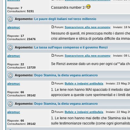
Cassandra number 1!
Risposte:
7
Consultazioni:
5151
Argomento:
Le paure degli italiani nel terzo millennio
alesmuc
Forum:
Sopravvivere alla new economy
Inviato: 18 
Nessuno di questi, mi preoccupa molto i danni che 
Risposte:
17
crisi alimentare e idrica di portata difficile da imma
Consultazioni:
23476
Argomento:
La tassa sull'equo compenso e il governo Renzi
alesmuc
Forum:
Sopravvivere alla new economy
Inviato: 08 
Se Renzi avesse dato un euro per ogni ca**ata che
Risposte:
22
Consultazioni:
13720
Argomento:
Dopo Stamina, la dieta vegana anticancro
alesmuc
Forum:
Bufale e indagini antibufala
Inviato: 23 Mag 
1. Le Iene non hanno MAI spacciato il metodo sta
Risposte:
66
approcciare a queste cure sperimentali e i limiti dell
Consultazioni:
39142
Argomento:
Dopo Stamina, la dieta vegana anticancro
alesmuc
Forum:
Bufale e indagini antibufala
Inviato: 22 Mag 
1. Le Iene non hanno mai detto che Stamina sia la
Risposte:
66
sulle testimonianze raccolte (come ogni giornalista
Consultazioni:
39142