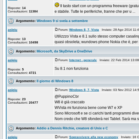
Il tasto start con un programma freeware (gratui
Risposte:
14
e stabile. Tutte le periferiche, tranne che per u ...
Consultazioni:
11384
Argomento:
Windows 9 si svela a settembre
asleiu
Forum:
Windows 8, 7, Vista
Inviato: 28 Ago 2014 11:
Utilizzzo Vista e 8.1 sullo stesso computer casal
Risposte:
13
quasi obsoleta; wundows phone Nokia che è, per m
Consultazioni:
10498
Argomento:
Microsoft, da SkyDrive a OneDrive
asleiu
Forum:
Internet - generale
Inviato: 22 Feb 2014 13:0
Su 8.1 non funziona
Risposte:
5
Consultazioni:
4721
Argomento:
Il giorno di Windows 8
asleiu
Forum:
Windows 8, 7, Vista
Inviato: 03 Nov 2012 14
@PuppinoCbr
Risposte:
23
W8 è già craccato
Consultazioni:
20477
WVista mi funziona bene come W7 e XP
Sono Microsoft e se ci carichi tanti programmi dive
Nom credo che W8 sfonderà nei Tablet. Sarà ma s
Argomento:
Addio a Dennis Ritchie, creatore di Unix e C
asleiu
Forum:
Sopravvivere alla new economy
Inviato: 16 