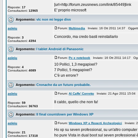
[url=http://forum.zeusnews.com/link/85449]link
Risposte:
17
E' proprio microsoft
Consultazioni:
12965
Argomento:
vlc non mi legge divx
asleiu
Forum:
Multimedia
Inviato: 16 Ott 2011 14:37 Ogget
Concordo, ma credo basti reinstallarlo
Risposte:
3
Consultazioni:
4394
Argomento:
I tablet Android di Panasonic
asleiu
Forum:
Pc e notebook
Inviato: 16 Ott 2011 14:17 Og
10 Pollici, 1,3 megapixel?
Risposte:
4
7 Pollici, 5 megapixel?
Consultazioni:
4089
C'è un errore?
Argomento:
Cronache da un futuro probabile.
asleiu
Forum:
Al Caffe' Corretto
Inviato: 21 Ago 2011 15:04
Il caldo, quello che non fa!
Risposte:
59
Consultazioni:
36763
Argomento:
Il final countdown per Windows XP
asleiu
Forum:
Windows XP e Reperti Archeologici
Inviato: 
Ho xp su seven professional, su un'altro computer
Risposte:
21
ho pure Vista in dual boot sul seven professional è 
Consultazioni:
17318