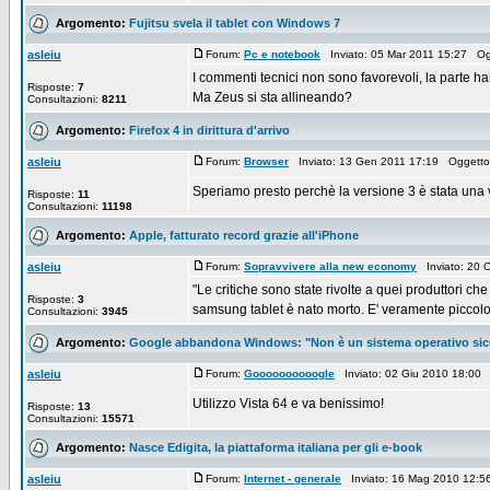
Argomento:
Fujitsu svela il tablet con Windows 7
asleiu
Forum:
Pc e notebook
Inviato: 05 Mar 2011 15:27 Og
I commenti tecnici non sono favorevoli, la parte h
Risposte:
7
Ma Zeus si sta allineando?
Consultazioni:
8211
Argomento:
Firefox 4 in dirittura d'arrivo
asleiu
Forum:
Browser
Inviato: 13 Gen 2011 17:19 Oggett
Speriamo presto perchè la versione 3 è stata una 
Risposte:
11
Consultazioni:
11198
Argomento:
Apple, fatturato record grazie all'iPhone
asleiu
Forum:
Sopravvivere alla new economy
Inviato: 20 
"Le critiche sono state rivolte a quei produttori ch
Risposte:
3
samsung tablet è nato morto. E' veramente piccolo 
Consultazioni:
3945
Argomento:
Google abbandona Windows: "Non è un sistema operativo sic
asleiu
Forum:
Goooooooooogle
Inviato: 02 Giu 2010 18:00
Utilizzo Vista 64 e va benissimo!
Risposte:
13
Consultazioni:
15571
Argomento:
Nasce Edigita, la piattaforma italiana per gli e-book
asleiu
Forum:
Internet - generale
Inviato: 16 Mag 2010 12: