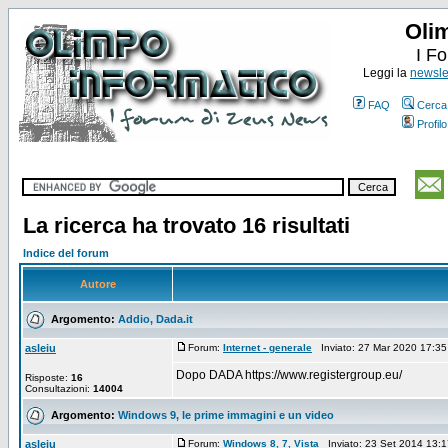
Oli
I F
Leggi la
newslet
FAQ
Cerca
Profilo
La ricerca ha trovato 16 risultati
Indice del forum
Autore
Argomento:
Addio, Dada.it
asleiu
Forum:
Internet - generale
Inviato: 27 Mar 2020 17:3
Dopo DADA https://www.registergroup.eu/
Risposte:
16
Consultazioni:
14004
Argomento:
Windows 9, le prime immagini e un video
asleiu
Forum:
Windows 8, 7, Vista
Inviato: 23 Set 2014 13: