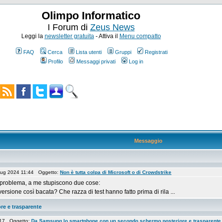
Olimpo Informatico
I Forum di
Zeus News
Leggi la
newsletter gratuita
- Attiva il
Menu compatto
FAQ
Cerca
Lista utenti
Gruppi
Registrati
Profilo
Messaggi privati
Log in
Messaggio
Lug 2024 11:44 Oggetto:
Non è tutta colpa di Microsoft o di Crowdstrike
 problema, a me stupiscono due cose:
rsione così bacata? Che razza di test hanno fatto prima di rila ...
e e trasparente
:17 Oggetto:
Da Samsung lo smartphone con un secondo schermo posteriore e trasparente