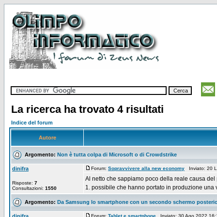
La ricerca ha trovato 4 risultati
Indice del forum
Autore
Argomento:
Non è tutta colpa di Microsoft o di Crowdstrike
dinifra
Forum:
Sopravvivere alla new economy
Inviato: 20 
Al netto che sappiamo poco della reale causa del
Risposte:
7
1. possibile che hanno portato in produzione una ve
Consultazioni:
1550
Argomento:
Da Samsung lo smartphone con un secondo schermo posterior
dinifra
Forum:
Tablet e smartphone
Inviato: 30 Ago 2022 16