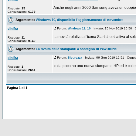
Anche negli anni 2000 Samsung aveva un doppio sch
Risposte:
15
Consultazioni:
6179
Argomento:
Windows 10, disponibile l'aggiornamento di novembre
dinifra
Forum:
Windows 11, 10
Inviato: 15 Nov 2019 16:50 
La novità relativa all'icona Start che si attiva al
Risposte:
11
Consultazioni:
9140
Argomento:
La rivolta delle stampanti a sostegno di PewDiePie
dinifra
Forum:
Sicurezza
Inviato: 06 Gen 2019 12:51 Ogget
Io da poco ho una nuova stampante HP ed è collegat
Risposte:
1
Consultazioni:
2651
Pagina
1
di
1