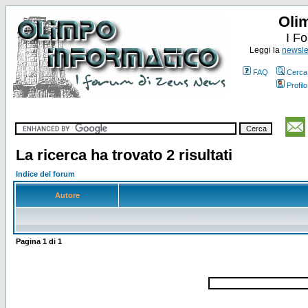
Oli
I F
Leggi la
newslet
FAQ
Cerca
Profilo
La ricerca ha trovato 2 risultati
Indice del forum
Autore
Pagina
1
di
1