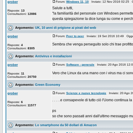
grober
Forum:
Windows 11, 10
Inviato: 12 Nov 2016 02:25 
Salute a tutti,
Risposte:
13
"la familiarità del personale con Windows permette
Consultazioni:
12886
questa spiegazione la dice lunga su come e perchè
Argomento:
UK, 10 anni di prigione ai pirati del web
grober
Forum:
Peer to peer
Inviato: 19 Set 2016 10:49 Ogg
Sembra che venga perseguito solo chi trae profitto d
Risposte:
4
Consultazioni:
8305
Argomento:
Antivirus e installazioni
grober
Forum:
Software - generale
Inviato: 20 Ago 2016 12:
Vero che Linux da una mano con i virus ma ci sono 
Risposte:
11
Consultazioni:
20750
Argomento:
Green Economy
grober
Forum:
Scienze e nuove tecnologie
Inviato: 20 Ago 
. . . . .e consapevole di tutto ciò l'Uomo continua l
Risposte:
6
Consultazioni:
11577
ps
so che sono passati anni dall'ultimo messaggio ma l
Argomento:
Lo smartphone da 50 dollari di Amazon