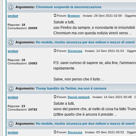
Argomento:
Chromium sospende la sincronizzazione
grober
Forum:
Browser
Inviato: 26 Gen 2021 02:00 Oggett
Salute a tutti,
Risposte:
18
uso Firefox da sempre, e nonostante le irrisolvibil
Consultazioni:
20099
Chromium ma con questa notizia virerò verso ...
Argomento:
Ho-mobile, rischio sicurezza per due milioni e mezzo di utenti
grober
Forum:
Sicurezza
Inviato: 14 Gen 2021 01:02 Ogget
Risposte:
18
P.S. sarei curioso di sapere se, alla fine, l'ammanc
Consultazioni:
10083
rapidamente.
Salve, non penso che il furto ...
Argomento:
Trump bandito da Twitter, ma non è censura
grober
Forum:
Social network
Inviato: 14 Gen 2021 00:48 
Salute a tutti,
Risposte:
23
sono del parere che, al netto di cosa ha fatto Tru
Consultazioni:
24782
(zittire quello che è ancora il preside ...
Argomento:
Ho-mobile, rischio sicurezza per due milioni e mezzo di utenti
grober
Forum:
Sicurezza
Inviato: 05 Gen 2021 00:52 Ogget