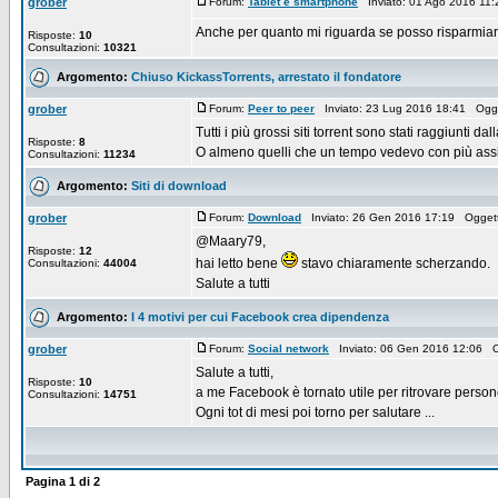
grober
Forum:
Tablet e smartphone
Inviato: 01 Ago 2016 11
Anche per quanto mi riguarda se posso risparmiare
Risposte:
10
Consultazioni:
10321
Argomento:
Chiuso KickassTorrents, arrestato il fondatore
grober
Forum:
Peer to peer
Inviato: 23 Lug 2016 18:41 Ogg
Tutti i più grossi siti torrent sono stati raggiunti d
Risposte:
8
O almeno quelli che un tempo vedevo con più assidu
Consultazioni:
11234
Argomento:
Siti di download
grober
Forum:
Download
Inviato: 26 Gen 2016 17:19 Ogget
@Maary79,
Risposte:
12
hai letto bene
stavo chiaramente scherzando.
Consultazioni:
44004
Salute a tutti
Argomento:
I 4 motivi per cui Facebook crea dipendenza
grober
Forum:
Social network
Inviato: 06 Gen 2016 12:06 
Salute a tutti,
Risposte:
10
a me Facebook è tornato utile per ritrovare persone
Consultazioni:
14751
Ogni tot di mesi poi torno per salutare ...
Pagina
1
di
2