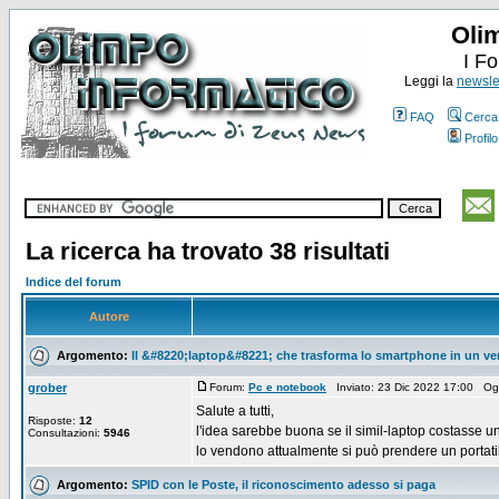
Oli
I F
Leggi la
newslet
FAQ
Cerca
Profilo
La ricerca ha trovato 38 risultati
Indice del forum
Autore
Argomento:
Il &#8220;laptop&#8221; che trasforma lo smartphone in un ve
grober
Forum:
Pc e notebook
Inviato: 23 Dic 2022 17:00 Og
Salute a tutti,
Risposte:
12
l'idea sarebbe buona se il simil-laptop costasse un
Consultazioni:
5946
lo vendono attualmente si può prendere un portati
Argomento:
SPID con le Poste, il riconoscimento adesso si paga