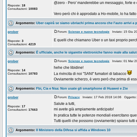
@zero - Pero' manderebbe un messaggio, forte e 
Risposte:
18
Consultazioni:
10083
Vero però chi è approdato a Ho-mobile, lo ha fatto
Argomento:
Uber capirà se siamo ubriachi prima ancora che l'auto arrivi a 
grober
Forum:
Scienze e nuove tecnologie
Inviato: 15 Giu 
E quelli che chiamano Uber o un taxi proprio perc
Risposte:
3
Consultazioni:
4219
Argomento:
È ufficiale, anche le sigarette elettroniche fanno male alla salut
grober
Forum:
Scienze e nuove tecnologie
Inviato: 01 Mar 
hehe che libidine!
Risposte:
14
La rivincita di noi "SANI" fumatori di tabacco
Consultazioni:
10783
Ovviamente scherzo, è vero però che prima di essere 
Argomento:
Fbi, Cia e Nsa: Non usate gli smartphone di Huawei e Zte
grober
Forum:
Privacy
Inviato: 17 Feb 2018 14:06 Oggetto
Salute a tutti,
Risposte:
17
mi avete già ampiamente anticipato!
Consultazioni:
17663
In pratica tutte le potenze mondiali esercitano que
Tutti quelli che possono (ovviamente) spiano tutti e 
Argomento:
Il Ministero della Difesa si affida a Windows 10