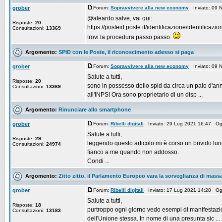
grober
Forum:
Sopravvivere alla new economy
Inviato: 09 
@aleardo salve, vai qui:
Risposte:
20
https://posteid.poste.it/identificazione/identificazi
Consultazioni:
13369
trovi la procedura passo passo.
Argomento:
SPID con le Poste, il riconoscimento adesso si paga
grober
Forum:
Sopravvivere alla new economy
Inviato: 09 
Salute a tutti,
Risposte:
20
sono in possesso dello spid da circa un paio d'anni
Consultazioni:
13369
all'INPS! Ora sono proprietario di un disp ...
Argomento:
Rinunciare allo smartphone
grober
Forum:
Ribelli digitali
Inviato: 29 Lug 2021 16:47 Og
Salute a tutti,
Risposte:
29
leggendo questo articolo mi è corso un brivido lun
Consultazioni:
24974
fianco a me quando non addosso.
Condi ...
Argomento:
Zitto zitto, il Parlamento Europeo vara la sorveglianza di massa 
grober
Forum:
Ribelli digitali
Inviato: 17 Lug 2021 14:28 Og
Salute a tutti,
Risposte:
18
purtroppo ogni giorno vedo esempi di manifestazio
Consultazioni:
13183
dell'Unione stessa. In nome di una presunta sic ...