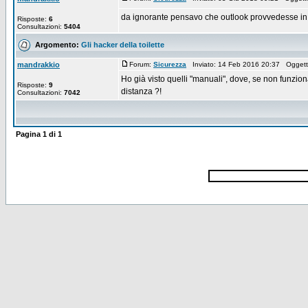
da ignorante pensavo che outlook provvedesse in 
Risposte:
6
Consultazioni:
5404
Argomento:
Gli hacker della toilette
mandrakkio
Forum:
Sicurezza
Inviato: 14 Feb 2016 20:37 Ogget
Ho già visto quelli "manuali", dove, se non funzion
Risposte:
9
distanza ?!
Consultazioni:
7042
Pagina
1
di
1