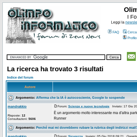
Oli
I F
Leggi la
newslet
FAQ
Cerca
Profilo
La ricerca ha trovato 3 risultati
Indice del forum
Autore
Argomento:
Afferma che la IA è autocosciente, Google lo sospende
mandrakkio
Forum:
Scienze e nuove tecnologie
Inviato: 17 Giu 
È un argomento molto interessante ma d'altra par
Risposte:
12
Runner
Consultazioni:
5606
Argomento:
Perché mai mi dovrebbero rubare la rubrica degli indirizzi mail
mandrakkio
Forum:
Sicurezza
Inviato: 05 Giu 2018 09:21 Oggett