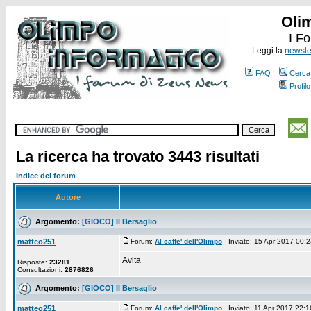
Oli
I F
Leggi la
newslet
FAQ
Cerca
Profilo
La ricerca ha trovato 3443 risultati
Indice del forum
Autore
Argomento:
[GIOCO] Il Bersaglio
matteo251
Forum:
Al caffe' dell'Olimpo
Inviato: 15 Apr 2017 00:
Avita
Risposte:
23281
Consultazioni:
2876826
Argomento:
[GIOCO] Il Bersaglio
matteo251
Forum:
Al caffe' dell'Olimpo
Inviato: 11 Apr 2017 22: