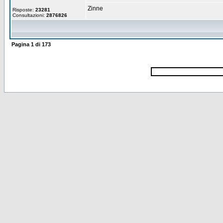
Zinne
Risposte:
23281
Consultazioni:
2876826
Pagina
1
di
173