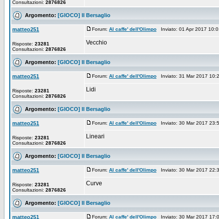
Consultazioni:
2876826
Argomento:
[GIOCO] Il Bersaglio
matteo251
Forum:
Al caffe' dell'Olimpo
Inviato: 01 Apr 2017 10:
Vecchio
Risposte:
23281
Consultazioni:
2876826
Argomento:
[GIOCO] Il Bersaglio
matteo251
Forum:
Al caffe' dell'Olimpo
Inviato: 31 Mar 2017 10
Lidi
Risposte:
23281
Consultazioni:
2876826
Argomento:
[GIOCO] Il Bersaglio
matteo251
Forum:
Al caffe' dell'Olimpo
Inviato: 30 Mar 2017 23
Lineari
Risposte:
23281
Consultazioni:
2876826
Argomento:
[GIOCO] Il Bersaglio
matteo251
Forum:
Al caffe' dell'Olimpo
Inviato: 30 Mar 2017 22
Curve
Risposte:
23281
Consultazioni:
2876826
Argomento:
[GIOCO] Il Bersaglio
matteo251
Forum:
Al caffe' dell'Olimpo
Inviato: 30 Mar 2017 17