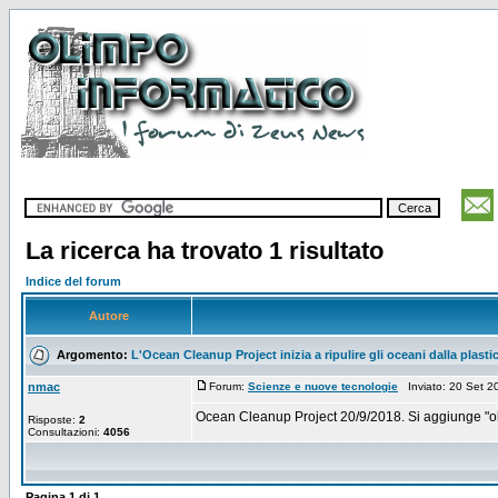
La ricerca ha trovato 1 risultato
Indice del forum
Autore
Argomento:
L'Ocean Cleanup Project inizia a ripulire gli oceani dalla plasti
nmac
Forum:
Scienze e nuove tecnologie
Inviato: 20 Set 
Ocean Cleanup Project 20/9/2018. Si aggiunge "oltr
Risposte:
2
Consultazioni:
4056
Pagina
1
di
1