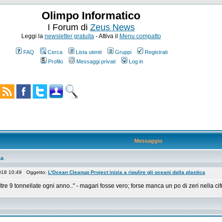
Olimpo Informatico
I Forum di
Zeus News
Leggi la
newsletter gratuita
- Attiva il
Menu compatto
FAQ
Cerca
Lista utenti
Gruppi
Registrati
Profilo
Messaggi privati
Log in
Messaggio
ca
2018 10:49 Oggetto:
L'Ocean Cleanup Project inizia a ripulire gli oceani dalla plastica
e 9 tonnellate ogni anno.." - magari fosse vero; forse manca un po di zeri nella cif