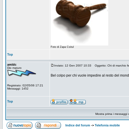
Foto di Zapa Csitul
Top
amldc
Inviato: 12 Gen 2007 10:33
Oggetto: Chi di marchio fer
Dio maturo
Bel colpo per chi vuole impedire al resto del mondo
Registrato: 02/05/06 17:21
Messaggi: 1452
Top
Mostra prima i messaggi 
Indice del forum
->
Telefonia mobile