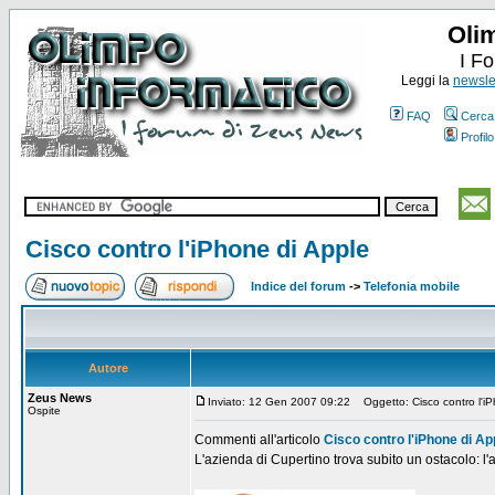
Oli
I F
Leggi la
newslet
FAQ
Cerca
Profilo
Cisco contro l'iPhone di Apple
Indice del forum
->
Telefonia mobile
Autore
Zeus News
Inviato: 12 Gen 2007 09:22
Oggetto: Cisco contro l'iP
Ospite
Commenti all'articolo
Cisco contro l'iPhone di Ap
L'azienda di Cupertino trova subito un ostacolo: l'