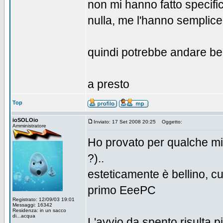
non mi hanno fatto specifi
nulla, me l'hanno semplic
quindi potrebbe andare ben
a presto
Top
ioSOLOio
Inviato: 17 Set 2008 20:25
Oggetto:
Amministratore
Ho provato per qualche m
?)..
esteticamente è bellino, c
primo EeePC
Registrato: 12/09/03 19:01
Messaggi: 16342
Residenza: in un sacco
di...acqua
L'avvio da spento risulta pi