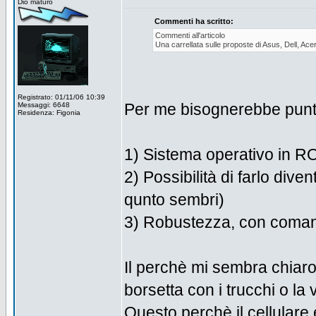
Dio maturo
Commenti ha scritto:
Commenti all'articolo
Una carrellata sulle proposte di Asus, Dell, Ace
Registrato: 01/11/06 10:39
Per me bisognerebbe punt
Messaggi: 6648
Residenza: Figonia
1) Sistema operativo in 
2) Possibilità di farlo diven
qunto sembri)
3) Robustezza, con coman
Il perchè mi sembra chiaro
borsetta con i trucchi o la 
Questo perchè il cellular