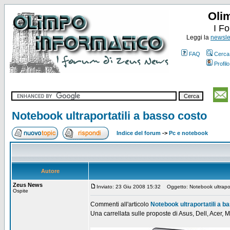
Oli
I F
Leggi la
newslet
FAQ
Cerca
Profilo
Notebook ultraportatili a basso costo
Indice del forum
->
Pc e notebook
Autore
Zeus News
Inviato: 23 Giu 2008 15:32
Oggetto: Notebook ultraport
Ospite
Commenti all'articolo
Notebook ultraportatili a b
Una carrellata sulle proposte di Asus, Dell, Acer, M