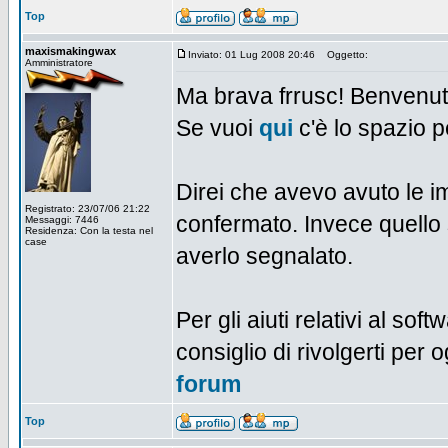
Top
maxismakingwax
Inviato: 01 Lug 2008 20:46
Oggetto:
Amministratore
Ma brava frrusc! Benvenut
Se vuoi
qui
c'è lo spazio p
Direi che avevo avuto le i
Registrato: 23/07/06 21:22
confermato. Invece quello 
Messaggi: 7446
Residenza: Con la testa nel
case
averlo segnalato.
Per gli aiuti relativi al soft
consiglio di rivolgerti per
forum
Top