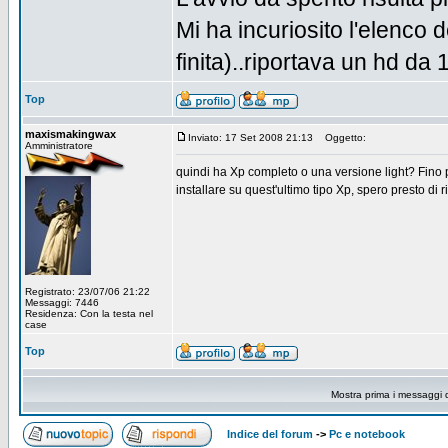
Mi ha incuriosito l'elenco d
finita)..riportava un hd da 
Top
maxismakingwax
Inviato: 17 Set 2008 21:13
Oggetto:
Amministratore
quindi ha Xp completo o una versione light? Fino 
installare su quest'ultimo tipo Xp, spero presto di ri
Registrato: 23/07/06 21:22
Messaggi: 7446
Residenza: Con la testa nel
case
Top
Mostra prima i messaggi 
Indice del forum
->
Pc e notebook