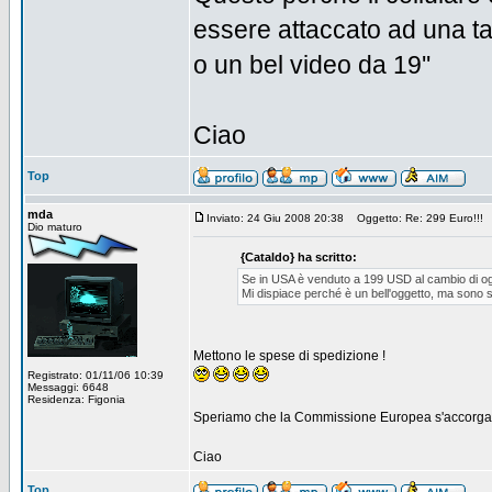
essere attaccato ad una ta
o un bel video da 19''
Ciao
Top
mda
Inviato: 24 Giu 2008 20:38
Oggetto: Re: 299 Euro!!!
Dio maturo
{Cataldo} ha scritto:
Se in USA è venduto a 199 USD al cambio di og
Mi dispiace perché è un bell'oggetto, ma sono stu
Mettono le spese di spedizione !
Registrato: 01/11/06 10:39
Messaggi: 6648
Residenza: Figonia
Speriamo che la Commissione Europea s'accorga e 
Ciao
Top