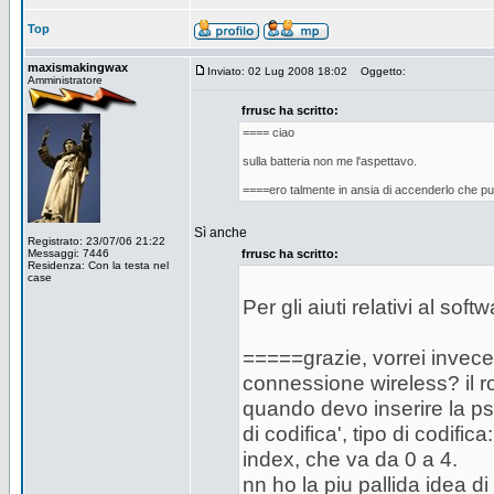
Top
maxismakingwax
Inviato: 02 Lug 2008 18:02
Oggetto:
Amministratore
frrusc ha scritto:
==== ciao
sulla batteria non me l'aspettavo.
====ero talmente in ansia di accenderlo che pur
Sì anche
Registrato: 23/07/06 21:22
Messaggi: 7446
frrusc ha scritto:
Residenza: Con la testa nel
case
Per gli aiuti relativi al softwa
=====grazie, vorrei invece
connessione wireless? il r
quando devo inserire la ps
di codifica', tipo di codifi
index, che va da 0 a 4.
nn ho la piu pallida idea d