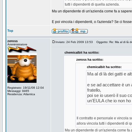
tutti i dipendenti di quella azienda.
Ma un dipendente di un'azienda come fa a sapere tutti
E poi vincola i dipendenti, o
l'azienda
? Se ci foss
Top
zeross
Inviato: 24 Feb 2009 13:53
Oggetto: Re: Ma al di là dei 
Amministratore
chemicalbit ha scritto:
zeross ha scritto:
chemicalbit ha scritto:
Ma al di là dei gatti e al
e se ad accettare è un 
Registrato: 19/11/08 12:04
fratello,
Messaggi: 9465
Residenza: Atlantica
poi se io userò il suo 
un'EULA che io non ho m
Il contratto e personale e vincola 
allora vincola tutti i dipendenti di 
Ma un dipendente di un'azienda come fa a sap