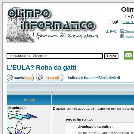
Oli
I F
Leggi la
newslet
FAQ
Cerca
Profilo
L'EULA? Roba da gatti
Indice del forum
->
Ribelli digitali
Autore
chemicalbit
Inviato: 24 Feb 2009 12:25
Oggetto: Re: 'ste EULA quan
Dio maturo
zeross ha scritto:
chemicalbit ha scritto:
Ma poi 'ste EULA quanto sono legali, c