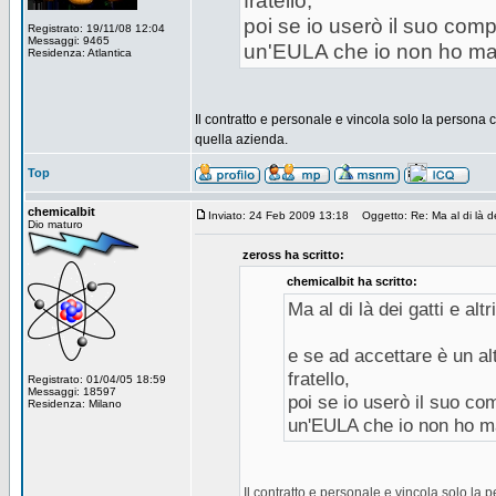
fratello,
poi se io userò il suo com
Registrato: 19/11/08 12:04
Messaggi: 9465
un'EULA che io non ho mai 
Residenza: Atlantica
Il contratto e personale e vincola solo la persona c
quella azienda.
Top
chemicalbit
Inviato: 24 Feb 2009 13:18
Oggetto: Re: Ma al di là dei 
Dio maturo
zeross ha scritto:
chemicalbit ha scritto:
Ma al di là dei gatti e alt
e se ad accettare è un al
fratello,
Registrato: 01/04/05 18:59
Messaggi: 18597
poi se io userò il suo co
Residenza: Milano
un'EULA che io non ho ma
Il contratto e personale e vincola solo la