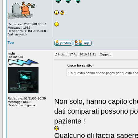
Registrato: 23/03/08 00:37
Messaggi: 1687
Residenza: TOSCANACCIO
(salmastroso)
Top
mda
Inviato: 17 Apr 2010 21:21
Oggetto:
Dio maturo
cisco ha scritto:
E a questi li hanno anche pagati per questa sc
Registrato: 01/11/06 10:39
Non solo, hanno capito che
Messaggi: 6648
Residenza: Figonia
dati comparati possono por
paziente !
Qualcuno gli faccia sapere