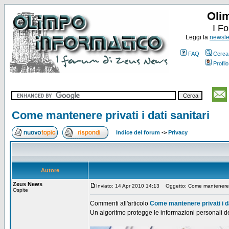
Oli
I F
Leggi la
newslet
FAQ
Cerca
Profilo
Come mantenere privati i dati sanitari
Indice del forum
->
Privacy
Autore
Zeus News
Inviato: 14 Apr 2010 14:13
Oggetto: Come mantenere pri
Ospite
Commenti all'articolo
Come mantenere privati i da
Un algoritmo protegge le informazioni personali dei 