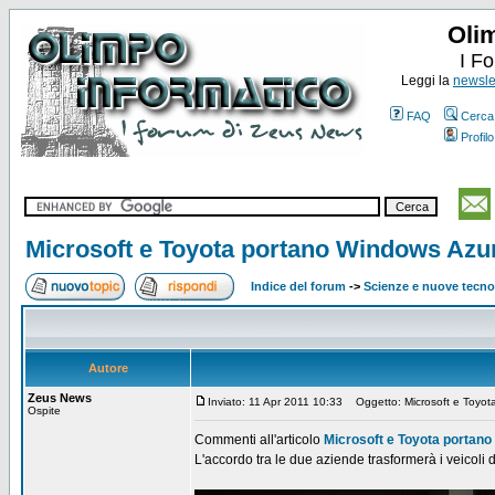
Oli
I F
Leggi la
newslet
FAQ
Cerca
Profilo
Microsoft e Toyota portano Windows Azur
Indice del forum
->
Scienze e nuove tecno
Autore
Zeus News
Inviato: 11 Apr 2011 10:33
Oggetto: Microsoft e Toyota
Ospite
Commenti all'articolo
Microsoft e Toyota portano
L'accordo tra le due aziende trasformerà i veicoli d