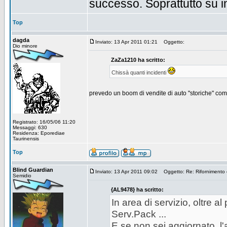
successo. Soprattutto su i
Top
dagda
Inviato: 13 Apr 2011 01:21
Oggetto:
Dio minore
ZaZa1210 ha scritto:
Chissà quanti incidenti
prevedo un boom di vendite di auto "storiche" com
Registrato: 16/05/06 11:20
Messaggi: 630
Residenza: Eporediae
Taurinensis
Top
Blind Guardian
Inviato: 13 Apr 2011 09:02
Oggetto: Re: Rifornimento c
Semidio
{AL9478} ha scritto:
In area di servizio, oltre a
Serv.Pack ...
E se non sei aggiornato, l