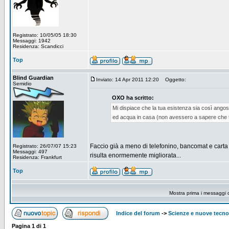
Registrato: 10/05/05 18:30
Messaggi: 1942
Residenza: Scandicci
Top
Blind Guardian
Inviato: 14 Apr 2011 12:20
Oggetto:
Semidio
OXO ha scritto:
Mi dispiace che la tua esistenza sia così angos
ed acqua in casa (non avessero a sapere che ti n
Faccio già a meno di telefonino, bancomat e carta di 
Registrato: 26/07/07 15:23
Messaggi: 497
risulta enormemente migliorata...
Residenza: Frankfurt
Top
Mostra prima i messaggi 
Indice del forum
->
Scienze e nuove tecno
Pagina
1
di
1