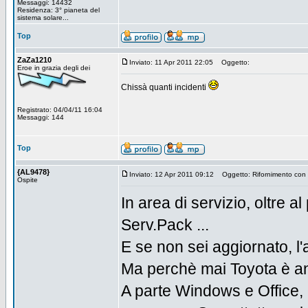
Messaggi: 14432
Residenza: 3° pianeta del
sistema solare...
Top
ZaZa1210
Inviato: 11 Apr 2011 22:05
Oggetto:
Eroe in grazia degli dei
Chissà quanti incidenti
Registrato: 04/04/11 16:04
Messaggi: 144
Top
{AL9478}
Inviato: 12 Apr 2011 09:12
Oggetto: Rifornimento con p
Ospite
In area di servizio, oltre a
Serv.Pack ...
E se non sei aggiornato, l
Ma perchè mai Toyota è an
A parte Windows e Office,